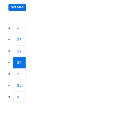
VER MÁS
«
28
29
(current)
30
31
32
»