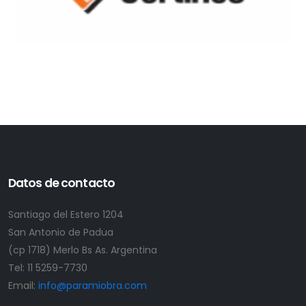
Datos de contacto
Santiago del Estero 1204
San Antonio de Padua
(cp 1718) Merlo Bs As. Argentina
Tel:
11 5259-7730
Email:
info@paramiobra.com