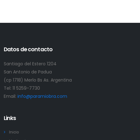
Datos de contacto
Santiago del Estero 1204
San Antonio de Padua
(cp 1718) Merlo Bs As. Argentina
Tel:
11 5259-7730
Email:
info@paramiobra.com
Links
Inicio