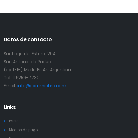
Datos de contacto
Santiago del Estero 1204
San Antonio de Padua
(cp 1718) Merlo Bs As. Argentina
Tel:
11 5259-7730
Email:
info@paramiobra.com
Links
Inicio
Medios de pago