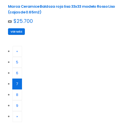
Marca Ceramice Baldoza roja lisa 33x33 modelo Rosso Liso
(cajas de 0.65m2)
$25.700
VER MÁS
«
5
6
(current)
7
8
9
»