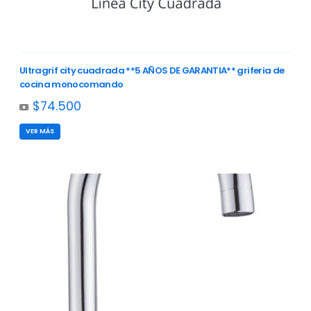
Ultragrif city cuadrada **5 AÑOS DE GARANTIA** griferia de
cocina monocomando
$74.500
VER MÁS